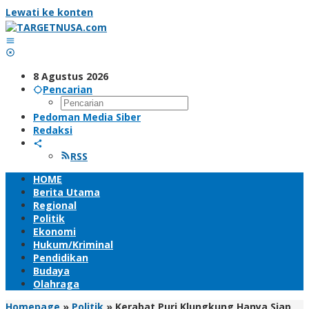
Lewati ke konten
8 Agustus 2026
Pencarian
Pedoman Media Siber
Redaksi
RSS
HOME
Berita Utama
Regional
Politik
Ekonomi
Hukum/Kriminal
Pendidikan
Budaya
Olahraga
Homepage
»
Politik
»
Kerabat Puri Klungkung Hanya Siap