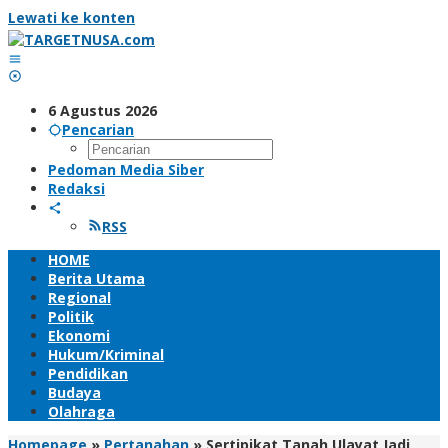
Lewati ke konten
6 Agustus 2026
Pencarian
Pedoman Media Siber
Redaksi
RSS
HOME
Berita Utama
Regional
Politik
Ekonomi
Hukum/Kriminal
Pendidikan
Budaya
Olahraga
Homepage
»
Pertanahan
»
Sertipikat Tanah Ulayat Jadi