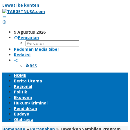
Lewati ke konten
9 Agustus 2026
Pencarian
Pedoman Media Siber
Redaksi
RSS
HOME
Berita Utama
Regional
Politik
Ekonomi
Hukum/Kriminal
Pendidikan
Budaya
Olahraga
Homepage
»
Pertanahan
»
Tawarkan Sembilan Program