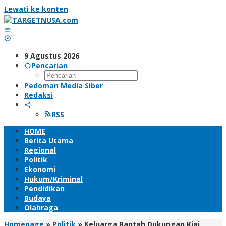
Lewati ke konten
9 Agustus 2026
Pencarian
Pedoman Media Siber
Redaksi
RSS
HOME
Berita Utama
Regional
Politik
Ekonomi
Hukum/Kriminal
Pendidikan
Budaya
Olahraga
Homepage
»
Politik
»
Keluarga Bantah Dukungan Kiai