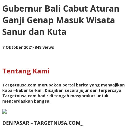
Cabut
Gubernur Bali Cabut Aturan
Aturan
Ganji
Ganji Genap Masuk Wisata
Genap
Masuk
Sanur dan Kuta
Wisata
Sanur
dan
Kuta
oleh
7 Oktober 2021
-
848 views
</strong>
targetnusa
Tentang Kami
Targetnusa.com
merupakan portal berita yang menyajikan
kabar-kabar terkini. Disajikan secara jujur dan terpercaya.
Targetnusa.com hadir di tengah masyarakat untuk
mencerdaskan bangsa.
DENPASAR – TARGETNUSA.COM_