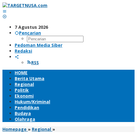
Lewati
ke
konten
7 Agustus 2026
Pencarian
Pedoman Media Siber
Redaksi
RSS
HOME
Berita Utama
Regional
Politik
Ekonomi
Hukum/Kriminal
Pendidikan
Budaya
Olahraga
<strong>Gubernur
Homepage
»
Regional
»
Bali