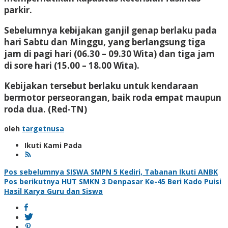
parkir.
Sebelumnya kebijakan ganjil genap berlaku pada
hari Sabtu dan Minggu, yang berlangsung tiga
jam di pagi hari (06.30 – 09.30 Wita) dan tiga jam
di sore hari (15.00 – 18.00 Wita).
Kebijakan tersebut berlaku untuk kendaraan
bermotor perseorangan, baik roda empat maupun
roda dua.
(Red-TN)
oleh
targetnusa
Ikuti Kami Pada
Navigasi
Pos sebelumnya
SISWA SMPN 5 Kediri, Tabanan Ikuti ANBK
Pos berikutnya
HUT SMKN 3 Denpasar Ke-45 Beri Kado Puisi
pos
Hasil Karya Guru dan Siswa