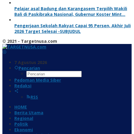
Pelajar asal Badung dan Karangasem Terpilih Wakili
Bali di Paskibraka Nasional, Gubernur Koster Mint…
Pengerjaan Sekolah Rakyat Capai 95 Persen, Akhir Juli
2026 Target Selesai -SUBJUDUL
© 2021 - Targetnusa.com
7 Agustus 2026
Pencarian
Pedoman Media Siber
Redaksi
RSS
HOME
Berita Utama
Regional
Politik
Ekonomi