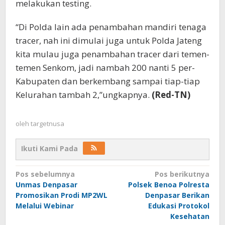
melakukan testing.
“Di Polda lain ada penambahan mandiri tenaga
tracer, nah ini dimulai juga untuk Polda Jateng
kita mulau juga penambahan tracer dari temen-
temen Senkom, jadi nambah 200 nanti 5 per-
Kabupaten dan berkembang sampai tiap-tiap
Kelurahan tambah 2,”ungkapnya.
(Red-TN)
oleh
targetnusa
Ikuti Kami Pada
Navigasi
Pos sebelumnya
Pos berikutnya
Unmas Denpasar
Polsek Benoa Polresta
pos
Promosikan Prodi MP2WL
Denpasar Berikan
Melalui Webinar
Edukasi Protokol
Kesehatan