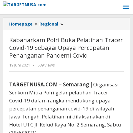
Lewati
ke
konten
Kabaharkam
Homepage
»
Regional
»
Polri
Buka
Kabaharkam Polri Buka Pelatihan Tracer
Pelatihan
Covid-19 Sebagai Upaya Percepatan
Tracer
Penanganan Pandemi Covid
Covid-
19
oleh
19 Juni 2021
-
689 views
Sebagai
targetnusa
Upaya
Percepatan
TARGETNUSA.COM – Semarang |
Organisasi
Penanganan
Senkom Mitra Polri gelar pelatihan Tracer
Pandemi
Covid
Covid-19 dalam rangka mendukung upaya
percepatan penanganan covid-19 di wilayah
Jawa Tengah. Pelatihan ini dilaksanakan di
Hotel UTC Jl. Kelud Raya No. 2 Semarang, Sabtu
(19/6/2021).