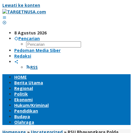
Lewati ke konten
8 Agustus 2026
Pencarian
Pedoman Media Siber
Redaksi
RSS
HOME
Berita Utama
Regional
Politik
Ekonomi
Hukum/Kriminal
Pendidikan
Budaya
Olahraga
Homepage
»
Uncategorized
»
RSU Bhayangkara Polda