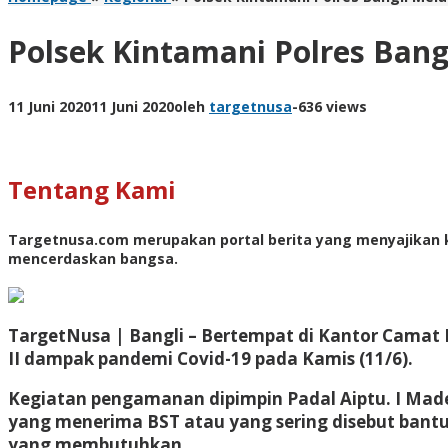
Polsek Kintamani Polres Ban
11 Juni 2020
11 Juni 2020
oleh
targetnusa
-
636 views
Tentang Kami
Targetnusa.com
merupakan portal berita yang menyajikan k
mencerdaskan bangsa.
TargetNusa | Bangli –
Bertempat di Kantor Camat 
II dampak pandemi Covid-19 pada Kamis (11/6).
Kegiatan pengamanan dipimpin Padal Aiptu. I Ma
yang menerima BST atau yang sering disebut bantu
yang membutuhkan.