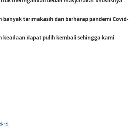
 untuk meringankan beban masyarakat khususnya
n banyak terimakasih dan berharap pandemi Covid-
an keadaan dapat pulih kembali sehingga kami
d-19