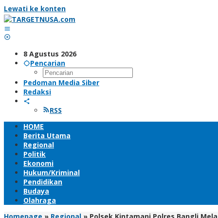
Lewati ke konten
8 Agustus 2026
Pencarian
Pedoman Media Siber
Redaksi
RSS
HOME
Berita Utama
Regional
Politik
Ekonomi
Hukum/Kriminal
Pendidikan
Budaya
Olahraga
Homepage
»
Regional
»
Polsek Kintamani Polres Bangli Me