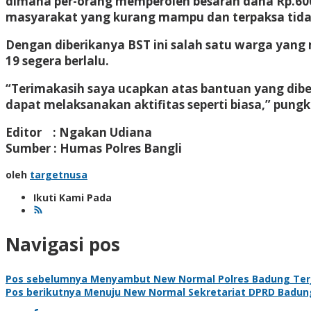
dimana per-orang memperoleh besaran dana Rp.600
masyarakat yang kurang mampu dan terpaksa tidak
Dengan diberikanya BST ini salah satu warga yan
19 segera berlalu.
“Terimakasih saya ucapkan atas bantuan yang diber
dapat melaksanakan aktifitas seperti biasa,” pungk
Editor : Ngakan Udiana
Sumber : Humas Polres Bangli
oleh
targetnusa
Ikuti Kami Pada
Navigasi pos
Pos sebelumnya
Menyambut New Normal Polres Badung Terj
Pos berikutnya
Menuju New Normal Sekretariat DPRD Badung