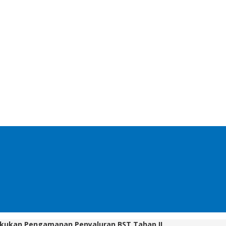
lakukan Pengamanan Penyaluran BST Tahap II