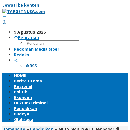
Lewati ke konten
9 Agustus 2026
Pencarian
Pedoman Media Siber
Redaksi
RSS
HOME
Berita Utama
Regional
Politik
Ekonomi
Hukum/Kriminal
Pendidikan
Budaya
Olahraga
Homepage
»
Pendidikan
»
MPLS SMK PGRI 3 Denpasar di