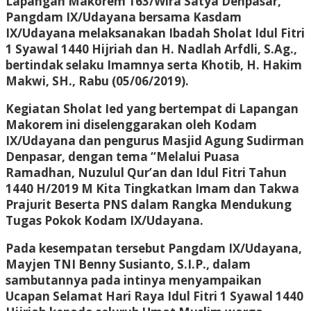
Lapangan Makorem 163/Wira Satya Denpasar,
Pangdam IX/Udayana bersama Kasdam
IX/Udayana melaksanakan Ibadah Sholat Idul Fitri
1 Syawal 1440 Hijriah dan H. Nadlah Arfdli, S.Ag.,
bertindak selaku Imamnya serta Khotib, H. Hakim
Makwi, SH., Rabu (05/06/2019).
Kegiatan Sholat Ied yang bertempat di Lapangan
Makorem ini diselenggarakan oleh Kodam
IX/Udayana dan pengurus Masjid Agung Sudirman
Denpasar, dengan tema “Melalui Puasa
Ramadhan, Nuzulul Qur’an dan Idul Fitri Tahun
1440 H/2019 M Kita Tingkatkan Imam dan Takwa
Prajurit Beserta PNS dalam Rangka Mendukung
Tugas Pokok Kodam IX/Udayana.
Pada kesempatan tersebut Pangdam IX/Udayana,
Mayjen TNI Benny Susianto, S.I.P., dalam
sambutannya pada intinya menyampaikan
Ucapan Selamat Hari Raya Idul Fitri 1 Syawal 1440