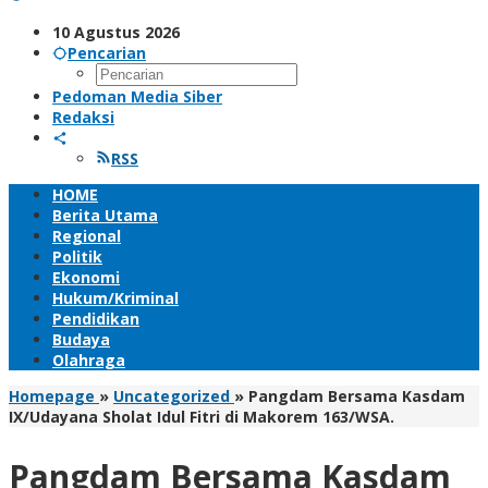
10 Agustus 2026
Pencarian
Pedoman Media Siber
Redaksi
RSS
HOME
Berita Utama
Regional
Politik
Ekonomi
Hukum/Kriminal
Pendidikan
Budaya
Olahraga
Homepage
»
Uncategorized
»
Pangdam Bersama Kasdam
IX/Udayana Sholat Idul Fitri di Makorem 163/WSA.
Pangdam Bersama Kasdam