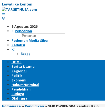
Lewati ke konten
9 Agustus 2026
Pencarian
Pedoman Media Siber
Redaksi
RSS
HOME
Berita Utama
Regional
Politik
Ekonomi
Hukum/Kriminal
Pendidikan
Budaya
Olahraga
Homepage
»
Pendidikan
»
SMK DWIJENDRA Kembali Raih