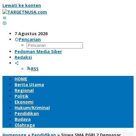
Lewati ke konten
7 Agustus 2026
Pencarian
Pedoman Media Siber
Redaksi
RSS
HOME
Berita Utama
Regional
Politik
Ekonomi
Hukum/Kriminal
Pendidikan
Budaya
Olahraga
Homepage
»
Pendidikan
»
Siswa SMA PGRI 2 Denpasar