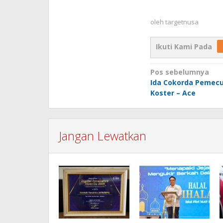
oleh
targetnusa
Ikuti Kami Pada
Navigasi
Pos sebelumnya
Ida Cokorda Pemecu
pos
Koster – Ace
Jangan Lewatkan