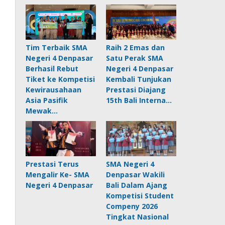
Tim Terbaik SMA
Raih 2 Emas dan
Negeri 4 Denpasar
Satu Perak SMA
Berhasil Rebut
Negeri 4 Denpasar
Tiket ke Kompetisi
Kembali Tunjukan
Kewirausahaan
Prestasi Diajang
Asia Pasifik
15th Bali Interna…
Mewak…
Prestasi Terus
SMA Negeri 4
Mengalir Ke- SMA
Denpasar Wakili
Negeri 4 Denpasar
Bali Dalam Ajang
Kompetisi Student
Compeny 2026
Tingkat Nasional