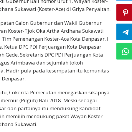
l Gubernur Bali nomor urut 1, Wayan Koster-
dhana Sukawati (Koster-Ace) di Griya Penyaitan.
patan Calon Gubernur dan Wakil Gubernur
an Koster-Tjok Oka Artha Ardhana Sukawati
ua Tim Pemenangan Koster-Ace Kota Denpasar, I
, Ketua DPC PDI Perjuangan Kota Denpasar
 Gede, Sekretaris DPC PDI Perjuangan Kota
Agus Arimbawa dan sejumlah tokoh
a. Hadir pula pada kesempatan itu komunitas
 Denpasar.
itu, Cokorda Pemecutan menegaskan sikapnya
bernur (Pilgub) Bali 2018. Meski sebagai
lkar dan partainya itu mendukung kandidat
ebih memilih mendukung paket Wayan Koster-
dhana Sukawati.