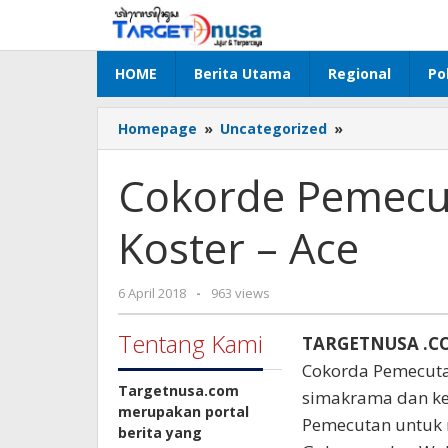
Lewati
ke
konten
HOME
Berita Utama
Regional
Pol
Cokorde
Homepage
»
Uncategorized
»
Pemecutan
:
Cokorde Pemecuta
Demi
Bali
Koster – Ace
Pilih
Koster
-
oleh
6 April 2018
-
963 views
Ace
targetnusa
Tentang Kami
TARGETNUSA .COM
Cokorda Pemecuta
Targetnusa.com
simakrama dan ke
merupakan portal
Pemecutan untuk
berita yang