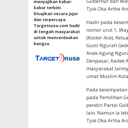
Gubernur dan Waki
menyajikan kabar-
kabar terkini.
Tjok Oka Artha Ar
Disajikan secara jujur
dan terpercaya.
Hadir pada kesem
Targetnusa.com hadir
nomor urut 1, Way
di tengah masyarakat
(Koster-Ace), Ket
untuk mencerdaskan
bangsa.
Gusti Ngurah Gede
Anak Agung Ngurah
Denpasar, Kadek 
masyarakat lainny
umat Muslim Kota
Pada kesempatan 
pada Pemilihan Gu
pendiri Partai Go
lain. Namun ia l
Tjok Oka Artha Ar