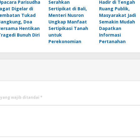
Upacara Parisudha
Serahkan
Hadir di Tengah
Jagat Digelar di
Sertipikat di Bali,
Ruang Publik,
Jembatan Tukad
Menteri Nusron
Masyarakat Jadi
Bangkung, Doa
Ungkap Manfaat
Semakin Mudah
Bersama Hentikan
Sertipikasi Tanah
Dapatkan
Tragedi Bunuh Diri
untuk
Informasi
Perekonomian
Pertanahan
 yang wajib ditandai
*