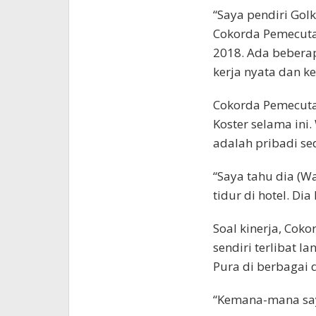
“Saya pendiri Golka
Cokorda Pemecutan
2018. Ada beberap
kerja nyata dan k
Cokorda Pemecuta
Koster selama ini
adalah pribadi se
“Saya tahu dia (W
tidur di hotel. Dia
Soal kinerja, Cok
sendiri terlibat
Pura di berbagai d
“Kemana-mana say