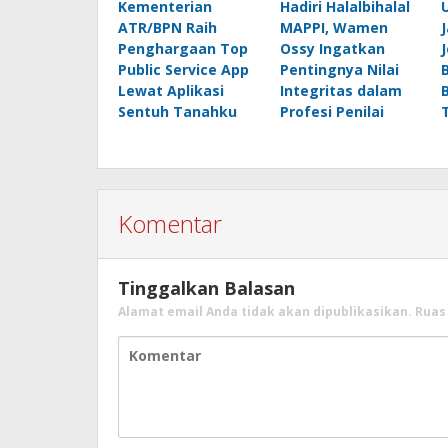
Kementerian
Hadiri Halalbihalal
ATR/BPN Raih
MAPPI, Wamen
Penghargaan Top
Ossy Ingatkan
Public Service App
Pentingnya Nilai
Lewat Aplikasi
Integritas dalam
Sentuh Tanahku
Profesi Penilai
Komentar
Tinggalkan Balasan
Alamat email Anda tidak akan dipublikasikan.
Ruas