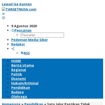
Lewati ke konten
9 Agustus 2026
Pencarian
Pedoman Media Siber
Redaksi
RSS
HOME
Berita Utama
Regional
Politik
Ekonomi
Hukum/Kriminal
Pendidikan
Budaya
Olahraga
Homepage
»
Pendidikan
»
Satu Jalur Pastikan Tidak