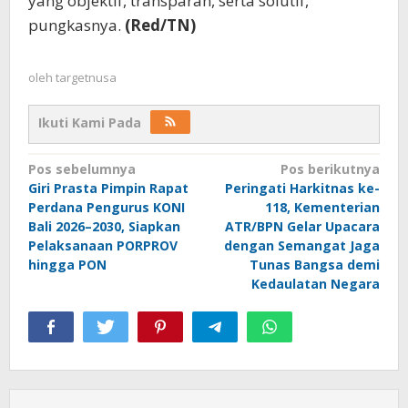
yang objektif, transparan, serta solutif,”
pungkasnya.
(Red/TN)
oleh
targetnusa
Ikuti Kami Pada
Navigasi
Pos sebelumnya
Pos berikutnya
Giri Prasta Pimpin Rapat
Peringati Harkitnas ke-
pos
Perdana Pengurus KONI
118, Kementerian
Bali 2026–2030, Siapkan
ATR/BPN Gelar Upacara
Pelaksanaan PORPROV
dengan Semangat Jaga
hingga PON
Tunas Bangsa demi
Kedaulatan Negara