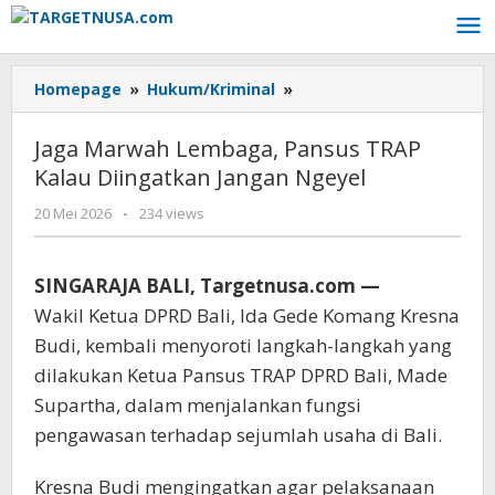
Lewati
ke
konten
Homepage
»
Hukum/Kriminal
»
Jaga
Marwah
Lembaga,
Jaga Marwah Lembaga, Pansus TRAP
Pansus
Kalau Diingatkan Jangan Ngeyel
TRAP
Kalau
20 Mei 2026
oleh
-
234 views
Diingatkan
targetnusa
Jangan
Ngeyel
SINGARAJA BALI, Targetnusa.com —
Wakil Ketua DPRD Bali, Ida Gede Komang Kresna
Budi, kembali menyoroti langkah-langkah yang
dilakukan Ketua Pansus TRAP DPRD Bali, Made
Supartha, dalam menjalankan fungsi
pengawasan terhadap sejumlah usaha di Bali.
Kresna Budi mengingatkan agar pelaksanaan