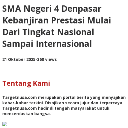
4
SMA Negeri 4 Denpasar
Denpasar
Kebanjiran
Kebanjiran Prestasi Mulai
Prestasi
Mulai
Dari Tingkat Nasional
Dari
Tingkat
Sampai Internasional
Nasional
Sampai
Internasional
oleh
21 Oktober 2025
-
360 views
targetnusa
Tentang Kami
Targetnusa.com
merupakan portal berita yang menyajikan
kabar-kabar terkini. Disajikan secara jujur dan terpercaya.
Targetnusa.com hadir di tengah masyarakat untuk
mencerdaskan bangsa.