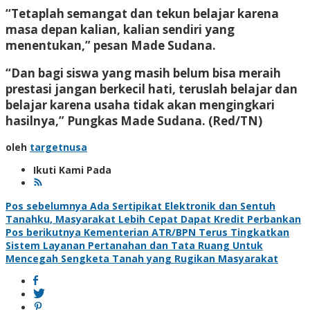
“Tetaplah semangat dan tekun belajar karena
masa depan kalian, kalian sendiri yang
menentukan,” pesan Made Sudana.
“Dan bagi siswa yang masih belum bisa meraih
prestasi jangan berkecil hati, teruslah belajar dan
belajar karena usaha tidak akan mengingkari
hasilnya,” Pungkas Made Sudana.
(Red/TN)
oleh
targetnusa
Ikuti Kami Pada
Navigasi
Pos sebelumnya
Ada Sertipikat Elektronik dan Sentuh
Tanahku, Masyarakat Lebih Cepat Dapat Kredit Perbankan
pos
Pos berikutnya
Kementerian ATR/BPN Terus Tingkatkan
Sistem Layanan Pertanahan dan Tata Ruang Untuk
Mencegah Sengketa Tanah yang Rugikan Masyarakat