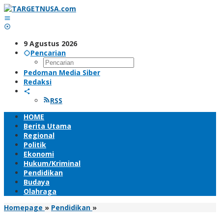
Lewati
ke
konten
9 Agustus 2026
Pencarian
Pedoman Media Siber
Redaksi
RSS
HOME
Berita Utama
Regional
Politik
Ekonomi
Hukum/Kriminal
Pendidikan
Budaya
Olahraga
SMA
Homepage
»
Pendidikan
»
Negeri