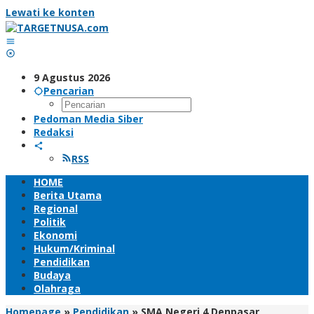
Lewati ke konten
9 Agustus 2026
Pencarian
Pedoman Media Siber
Redaksi
RSS
HOME
Berita Utama
Regional
Politik
Ekonomi
Hukum/Kriminal
Pendidikan
Budaya
Olahraga
Homepage
»
Pendidikan
»
SMA Negeri 4 Denpasar