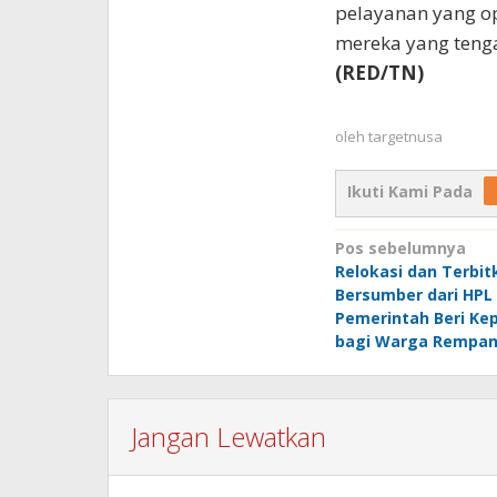
pelayanan yang op
mereka yang tenga
(RED/TN)
oleh
targetnusa
Ikuti Kami Pada
Navigasi
Pos sebelumnya
Relokasi dan Terbi
pos
Bersumber dari HPL
Pemerintah Beri Ke
bagi Warga Rempa
Jangan Lewatkan