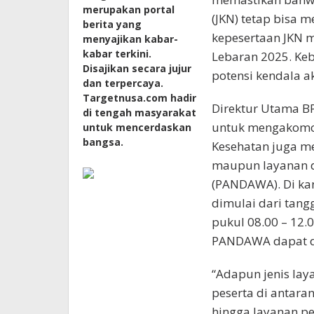
merupakan portal
(JKN) tetap bisa 
berita yang
kepesertaan JKN 
menyajikan kabar-
kabar terkini.
Lebaran 2025. Keb
Disajikan secara jujur
potensi kendala a
dan terpercaya.
Targetnusa.com hadir
Direktur Utama B
di tengah masyarakat
untuk mengakomod
untuk mencerdaskan
bangsa.
Kesehatan juga me
maupun layanan d
(PANDAWA). Di kan
dimulai dari tangg
pukul 08.00 – 12.0
PANDAWA dapat dia
“Adapun jenis lay
peserta di antaran
hingga layanan p