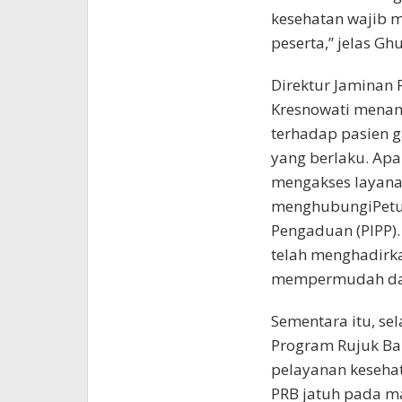
kesehatan wajib 
peserta,” jelas Gh
Direktur Jaminan 
Kresnowati mena
terhadap pasien g
yang berlaku. Apa
mengakses layanan
menghubungiPetu
Pengaduan (PIPP).
telah menghadirk
mempermudah dal
Sementara itu, se
Program Rujuk Bal
pelayanan kesehat
PRB jatuh pada ma