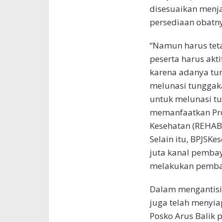
disesuaikan menja
persediaan obatny
“Namun harus teta
peserta harus akti
karena adanya tun
melunasi tunggaka
untuk melunasi tu
memanfaatkan Pro
Kesehatan (REHAB)
Selain itu, BPJSK
juta kanal pemba
melakukan pembay
Dalam mengantisip
juga telah menyiap
Posko Arus Balik 