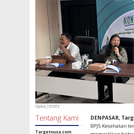
Oplus_131072
Tentang Kami
DENPASAR, Targ
BPJS Kesehatan t
Targetnusa.com
memastikan bahwa