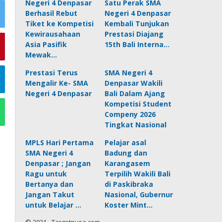
Negeri 4 Denpasar
Satu Perak SMA
Berhasil Rebut
Negeri 4 Denpasar
Tiket ke Kompetisi
Kembali Tunjukan
Kewirausahaan
Prestasi Diajang
Asia Pasifik
15th Bali Interna…
Mewak…
Prestasi Terus
SMA Negeri 4
Mengalir Ke- SMA
Denpasar Wakili
Negeri 4 Denpasar
Bali Dalam Ajang
Kompetisi Student
Compeny 2026
Tingkat Nasional
MPLS Hari Pertama
Pelajar asal
SMA Negeri 4
Badung dan
Denpasar ; Jangan
Karangasem
Ragu untuk
Terpilih Wakili Bali
Bertanya dan
di Paskibraka
Jangan Takut
Nasional, Gubernur
untuk Belajar …
Koster Mint…