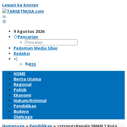
Lewati ke konten
9 Agustus 2026
Pencarian
Pedoman Media Siber
Redaksi
RSS
HOME
Berita Utama
Regional
Politik
Ekonomi
Hukum/Kriminal
Pendidikan
Budaya
Olahraga
Homepage
»
Pendidikan
»
<strong>Kepala SMAN 1 Kuta