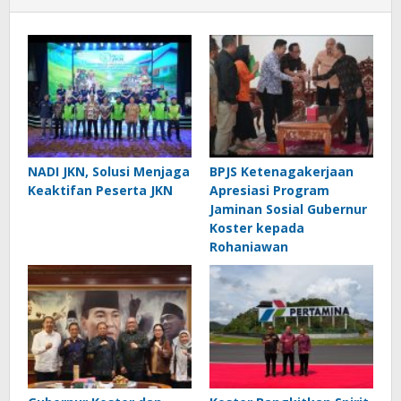
NADI JKN, Solusi Menjaga
BPJS Ketenagakerjaan
Keaktifan Peserta JKN
Apresiasi Program
Jaminan Sosial Gubernur
Koster kepada
Rohaniawan