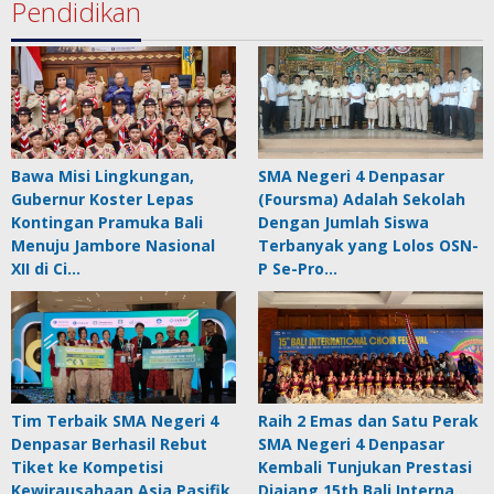
Pendidikan
Bawa Misi Lingkungan,
SMA Negeri 4 Denpasar
Gubernur Koster Lepas
(Foursma) Adalah Sekolah
Kontingan Pramuka Bali
Dengan Jumlah Siswa
Menuju Jambore Nasional
Terbanyak yang Lolos OSN-
XII di Ci…
P Se-Pro…
Tim Terbaik SMA Negeri 4
Raih 2 Emas dan Satu Perak
Denpasar Berhasil Rebut
SMA Negeri 4 Denpasar
Tiket ke Kompetisi
Kembali Tunjukan Prestasi
Kewirausahaan Asia Pasifik
Diajang 15th Bali Interna…