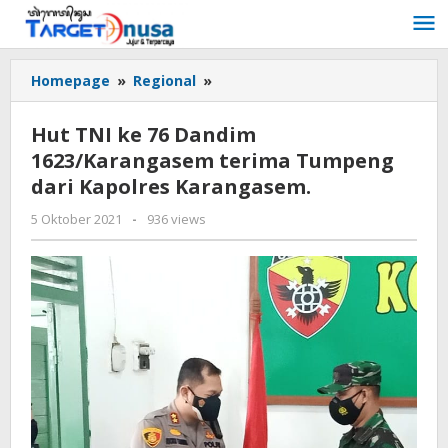
Lewati
ke
konten
<strong>Hut
Homepage
»
Regional
»
TNI
ke
Hut TNI ke 76 Dandim
76
1623/Karangasem terima Tumpeng
Dandim
dari Kapolres Karangasem.
1623/Karangasem
terima
oleh
5 Oktober 2021
-
936 views
Tumpeng
targetnusa
dari
Kapolres
Karangasem.
</strong>