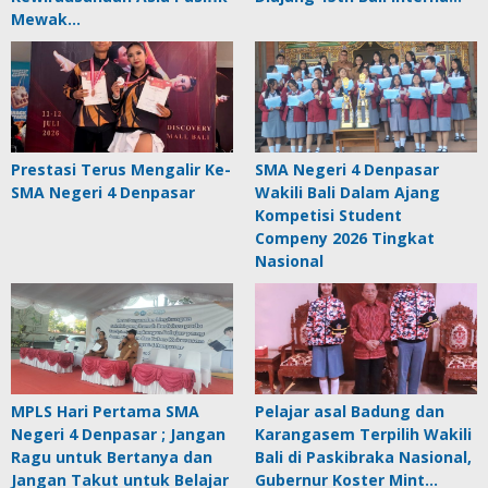
Mewak…
Prestasi Terus Mengalir Ke-
SMA Negeri 4 Denpasar
SMA Negeri 4 Denpasar
Wakili Bali Dalam Ajang
Kompetisi Student
Compeny 2026 Tingkat
Nasional
MPLS Hari Pertama SMA
Pelajar asal Badung dan
Negeri 4 Denpasar ; Jangan
Karangasem Terpilih Wakili
Ragu untuk Bertanya dan
Bali di Paskibraka Nasional,
Jangan Takut untuk Belajar
Gubernur Koster Mint…