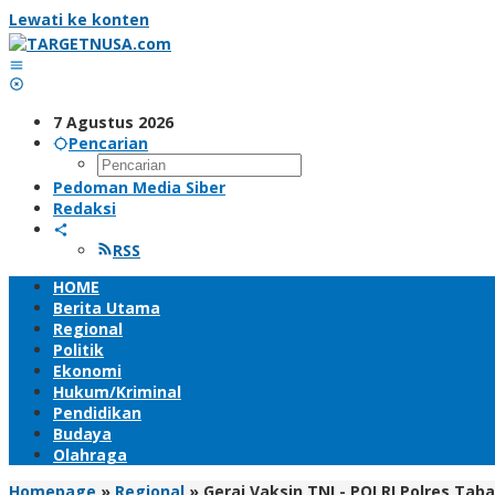
Lewati ke konten
7 Agustus 2026
Pencarian
Pedoman Media Siber
Redaksi
RSS
HOME
Berita Utama
Regional
Politik
Ekonomi
Hukum/Kriminal
Pendidikan
Budaya
Olahraga
Homepage
»
Regional
»
Gerai Vaksin TNI - POLRI Polres Ta