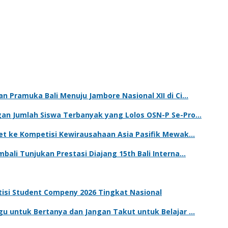
n Pramuka Bali Menuju Jambore Nasional XII di Ci…
gan Jumlah Siswa Terbanyak yang Lolos OSN-P Se-Pro…
ket ke Kompetisi Kewirausahaan Asia Pasifik Mewak…
bali Tunjukan Prestasi Diajang 15th Bali Interna…
tisi Student Compeny 2026 Tingkat Nasional
gu untuk Bertanya dan Jangan Takut untuk Belajar …