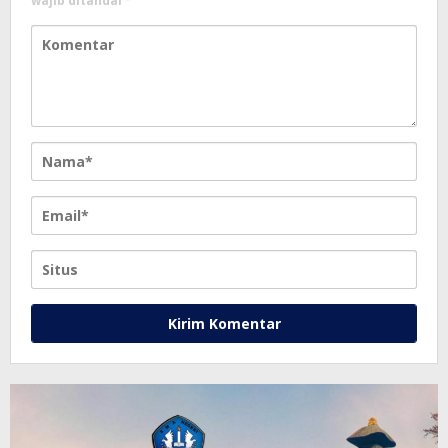
wajib ditandai
*