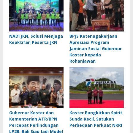
NADI JKN, Solusi Menjaga
BPJS Ketenagakerjaan
Keaktifan Peserta JKN
Apresiasi Program
Jaminan Sosial Gubernur
Koster kepada
Rohaniawan
Gubernur Koster dan
Koster Bangkitkan Spirit
Kementerian ATR/BPN
Sunda Kecil, Satukan
Percepat Perlindungan
Perbedaan Perkuat NKRI
LP2B, Bali Siap Jadi Model