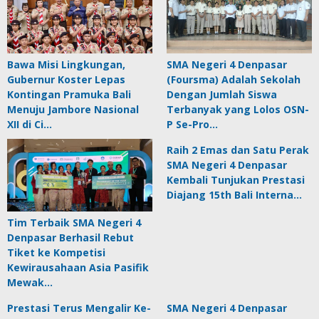
Bawa Misi Lingkungan,
SMA Negeri 4 Denpasar
Gubernur Koster Lepas
(Foursma) Adalah Sekolah
Kontingan Pramuka Bali
Dengan Jumlah Siswa
Menuju Jambore Nasional
Terbanyak yang Lolos OSN-
XII di Ci…
P Se-Pro…
Raih 2 Emas dan Satu Perak
SMA Negeri 4 Denpasar
Kembali Tunjukan Prestasi
Diajang 15th Bali Interna…
Tim Terbaik SMA Negeri 4
Denpasar Berhasil Rebut
Tiket ke Kompetisi
Kewirausahaan Asia Pasifik
Mewak…
Prestasi Terus Mengalir Ke-
SMA Negeri 4 Denpasar