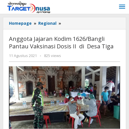
Lewati
ke
konten
Anggota
Homepage
»
Regional
»
Jajaran
Kodim
Anggota Jajaran Kodim 1626/Bangli
1626/Bangli
Pantau Vaksinasi Dosis II di Desa Tiga
Pantau
Vaksinasi
oleh
11 Agustus 2021
-
825 views
Dosis
targetnusa
II
di
Desa
Tiga