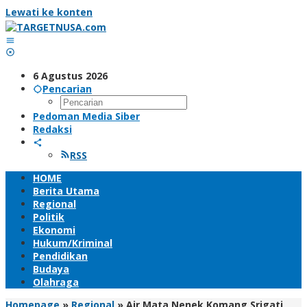
Lewati ke konten
6 Agustus 2026
Pencarian
Pedoman Media Siber
Redaksi
RSS
HOME
Berita Utama
Regional
Politik
Ekonomi
Hukum/Kriminal
Pendidikan
Budaya
Olahraga
Homepage
»
Regional
»
Air Mata Nenek Komang Srigati