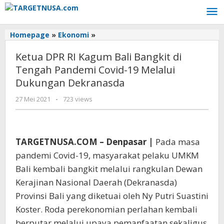
Lewati
ke
konten
Homepage
»
Ekonomi
»
Ketua
DPR
Ketua DPR RI Kagum Bali Bangkit di
RI
Kagum
Tengah Pandemi Covid-19 Melalui
Bali
Dukungan Dekranasda
Bangkit
di
27 Mei 2021
oleh
-
723 views
Tengah
targetnusa
Pandemi
Covid-
19
TARGETNUSA.COM – Denpasar |
Pada masa
Melalui
pandemi Covid-19, masyarakat pelaku UMKM
Dukungan
Bali kembali bangkit melalui rangkulan Dewan
Dekranasda
Kerajinan Nasional Daerah (Dekranasda)
Provinsi Bali yang diketuai oleh Ny Putri Suastini
Koster. Roda perekonomian perlahan kembali
berputar melalui upaya pemanfaatan sekaligus