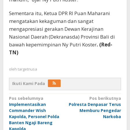
Sementara itu, Ketua DPR RI Puan Maharani
mengatakan kekaguman dan sangat
mengapresiasi gerakan Dewan Kerajinan
Nasional Daerah (Dekranasda) Provinsi Bali di
bawah kepemimpinan Ny Putri Koster
. (Red-
TN)
oleh
targetnusa
Ikuti Kami Pada
Navigasi
Pos sebelumnya
Pos berikutnya
Implementasikan
Polresta Denpasar Terus
pos
Commander Wish
Memburu Pengedar
Kapolda, Personel Polda
Narkoba
Banten Ngaji Bareng
Kapolda