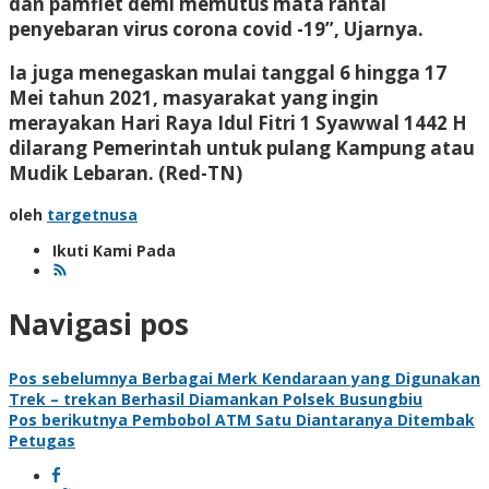
dan pamflet demi memutus mata rantai
penyebaran virus corona covid -19”, Ujarnya.
Ia juga menegaskan mulai tanggal 6 hingga 17
Mei tahun 2021, masyarakat yang ingin
merayakan Hari Raya Idul Fitri 1 Syawwal 1442 H
dilarang Pemerintah untuk pulang Kampung atau
Mudik Lebaran
. (Red-TN)
oleh
targetnusa
Ikuti Kami Pada
Navigasi pos
Pos sebelumnya
Berbagai Merk Kendaraan yang Digunakan
Trek – trekan Berhasil Diamankan Polsek Busungbiu
Pos berikutnya
Pembobol ATM Satu Diantaranya Ditembak
Petugas