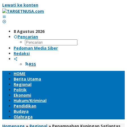
Lewati ke konten
8 Agustus 2026
Pencarian
Pedoman Media Siber
Redaksi
RSS
HOME
Berita Utama
Regional
Politik
Ekonomi
Hukum/Kriminal
Pendidikan
Budaya
Olahraga
Homepage
»
Regional
»
Penampahan Kuningan Satlantas