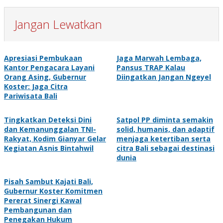
Jangan Lewatkan
Apresiasi Pembukaan
Jaga Marwah Lembaga,
Kantor Pengacara Layani
Pansus TRAP Kalau
Orang Asing, Gubernur
Diingatkan Jangan Ngeyel
Koster: Jaga Citra
Pariwisata Bali
Tingkatkan Deteksi Dini
Satpol PP diminta semakin
dan Kemanunggalan TNI-
solid, humanis, dan adaptif
Rakyat, Kodim Gianyar Gelar
menjaga ketertiban serta
Kegiatan Asnis Bintahwil
citra Bali sebagai destinasi
dunia
Pisah Sambut Kajati Bali,
Gubernur Koster Komitmen
Pererat Sinergi Kawal
Pembangunan dan
Penegakan Hukum