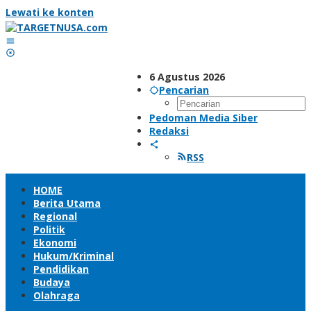
Lewati ke konten
6 Agustus 2026
Pencarian
Pedoman Media Siber
Redaksi
RSS
HOME
Berita Utama
Regional
Politik
Ekonomi
Hukum/Kriminal
Pendidikan
Budaya
Olahraga