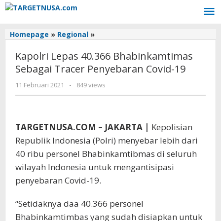
Lewati
ke
konten
Homepage
»
Regional
»
Kapolri
Lepas
Kapolri Lepas 40.366 Bhabinkamtimas
40.366
Bhabinkamtimas
Sebagai Tracer Penyebaran Covid-19
Sebagai
11 Februari 2021
oleh
-
849 views
Tracer
targetnusa
Penyebaran
Covid-
19
TARGETNUSA.COM – JAKARTA |
Kepolisian
Republik Indonesia (Polri) menyebar lebih dari
40 ribu personel Bhabinkamtibmas di seluruh
wilayah Indonesia untuk mengantisipasi
penyebaran Covid-19.
“Setidaknya daa 40.366 personel
Bhabinkamtimbas yang sudah disiapkan untuk