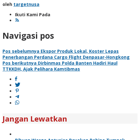
oleh
targetnusa
Ikuti Kami Pada
Navigasi pos
Pos sebelumnya
Ekspor Produk Lokal, Koster Lepas
Penerbangan Perdana Cargo Flight Denpasar-Hongkong
Pos berikutnya
Dirbinmas Polda Banten Hadiri Haul
TTKKDH, Ajak Pelihara Kamtibmas
Jangan Lewatkan