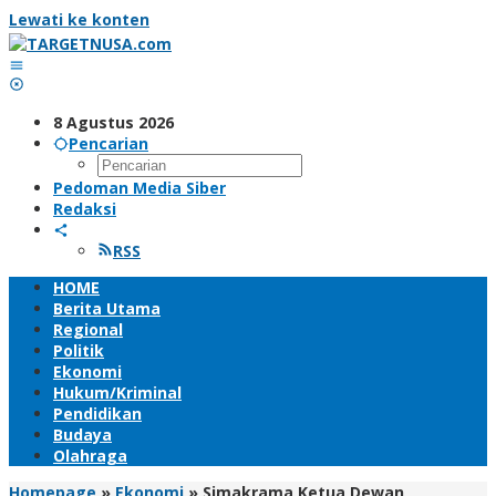
Lewati ke konten
8 Agustus 2026
Pencarian
Pedoman Media Siber
Redaksi
RSS
HOME
Berita Utama
Regional
Politik
Ekonomi
Hukum/Kriminal
Pendidikan
Budaya
Olahraga
Homepage
»
Ekonomi
»
Simakrama Ketua Dewan