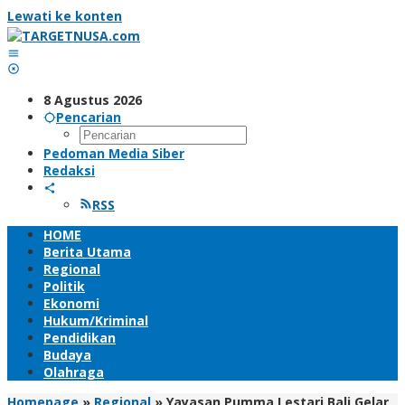
Lewati ke konten
8 Agustus 2026
Pencarian
Pedoman Media Siber
Redaksi
RSS
HOME
Berita Utama
Regional
Politik
Ekonomi
Hukum/Kriminal
Pendidikan
Budaya
Olahraga
Homepage
»
Regional
»
Yayasan Pumma Lestari Bali Gelar