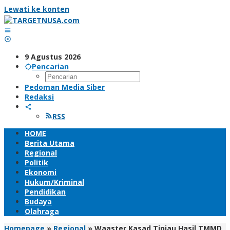
Lewati ke konten
9 Agustus 2026
Pencarian
Pedoman Media Siber
Redaksi
RSS
HOME
Berita Utama
Regional
Politik
Ekonomi
Hukum/Kriminal
Pendidikan
Budaya
Olahraga
Homepage
»
Regional
»
Waaster Kasad Tinjau Hasil TMMD