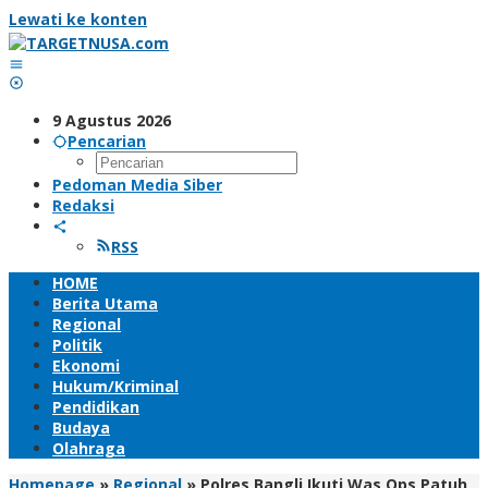
Lewati ke konten
9 Agustus 2026
Pencarian
Pedoman Media Siber
Redaksi
RSS
HOME
Berita Utama
Regional
Politik
Ekonomi
Hukum/Kriminal
Pendidikan
Budaya
Olahraga
Homepage
»
Regional
»
Polres Bangli Ikuti Was Ops Patuh