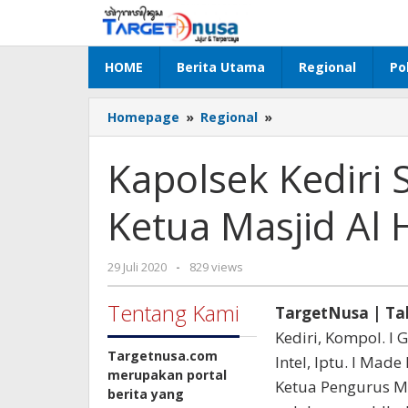
Lewati
ke
konten
HOME
Berita Utama
Regional
Pol
Kapolsek
Homepage
»
Regional
»
Kediri
Silahturahmi
Kapolsek Kediri
Dengan
Ketua
Ketua Masjid Al 
Masjid
Al
Huda
oleh
29 Juli 2020
-
829 views
Kediri
targetnusa
Tentang Kami
TargetNusa | Ta
Kediri, Kompol. I
Targetnusa.com
Intel, Iptu. I Mad
merupakan portal
Ketua Pengurus Ma
berita yang