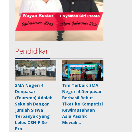
Pendidikan
SMA Negeri 4
Tim Terbaik SMA
Denpasar
Negeri 4 Denpasar
(Foursma) Adalah
Berhasil Rebut
Sekolah Dengan
Tiket ke Kompetisi
Jumlah Siswa
Kewirausahaan
Terbanyak yang
Asia Pasifik
Lolos OSN-P Se-
Mewak…
Pro…