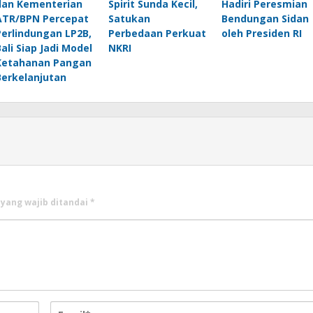
dan Kementerian
Spirit Sunda Kecil,
Hadiri Peresmian
ATR/BPN Percepat
Satukan
Bendungan Sidan
Perlindungan LP2B,
Perbedaan Perkuat
oleh Presiden RI
Bali Siap Jadi Model
NKRI
Ketahanan Pangan
Berkelanjutan
 yang wajib ditandai
*