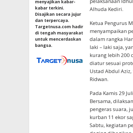
pelaksanaan Idhul
menyajikan kabar-
kabar terkini.
Alhuda Kediri.
Disajikan secara jujur
dan terpercaya.
Ketua Pengurus M
Targetnusa.com hadir
menyampaikan pe
di tengah masyarakat
dalam rangka Har
untuk mencerdaskan
bangsa.
laki – laki saja,
kurang lebih 200 
diatur sesuai pro
Ustad Abdul Aziz, 
Ridwan.
Pada Kamis 29 Jul
Bersama, dilaksa
pengeras suara, 
kurban 11 ekor sa
Sabtu, kegiatan p