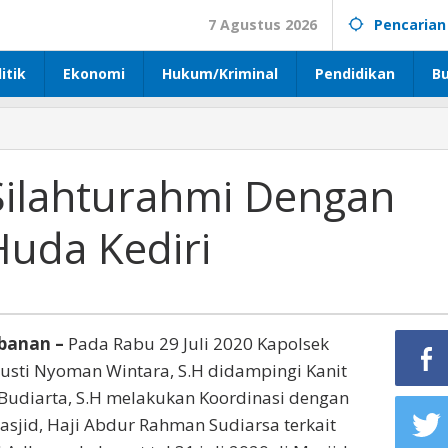
7 Agustus 2026
Pencarian
itik
Ekonomi
Hukum/Kriminal
Pendidikan
B
 Silahturahmi Dengan
Huda Kediri
banan –
Pada Rabu 29 Juli 2020 Kapolsek
 Gusti Nyoman Wintara, S.H didampingi Kanit
e Budiarta, S.H melakukan Koordinasi dengan
sjid, Haji Abdur Rahman Sudiarsa terkait