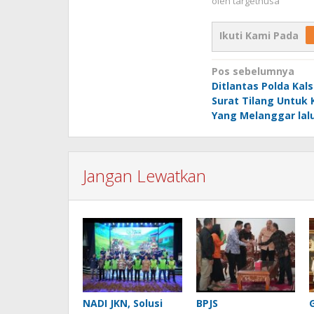
oleh
targetnusa
Ikuti Kami Pada
Navigasi
Pos sebelumnya
Ditlantas Polda Kals
pos
Surat Tilang Untuk
Yang Melanggar lalu
Jangan Lewatkan
NADI JKN, Solusi
BPJS