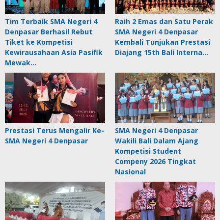
Tim Terbaik SMA Negeri 4
Raih 2 Emas dan Satu Perak
Denpasar Berhasil Rebut
SMA Negeri 4 Denpasar
Tiket ke Kompetisi
Kembali Tunjukan Prestasi
Kewirausahaan Asia Pasifik
Diajang 15th Bali Interna…
Mewak…
Prestasi Terus Mengalir Ke-
SMA Negeri 4 Denpasar
SMA Negeri 4 Denpasar
Wakili Bali Dalam Ajang
Kompetisi Student
Compeny 2026 Tingkat
Nasional