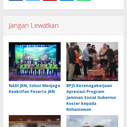
Jangan Lewatkan
NADI JKN, Solusi Menjaga
BPJS Ketenagakerjaan
Keaktifan Peserta JKN
Apresiasi Program
Jaminan Sosial Gubernur
Koster kepada
Rohaniawan