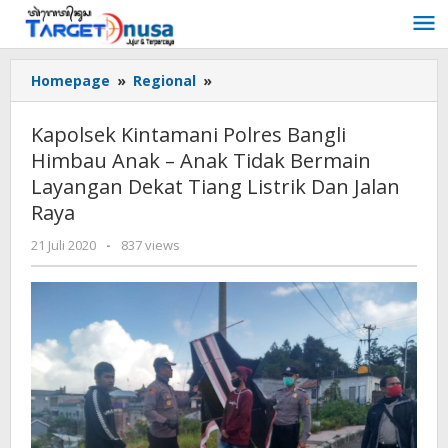
Lewati
ke
konten
Kapolsek
Homepage
»
Regional
»
Kintamani
Polres
Kapolsek Kintamani Polres Bangli
Bangli
Himbau Anak – Anak Tidak Bermain
Himbau
Layangan Dekat Tiang Listrik Dan Jalan
Anak
-
Raya
Anak
oleh
21 Juli 2020
-
837 views
Tidak
targetnusa
Bermain
Layangan
Dekat
Tiang
Listrik
Dan
Jalan
Raya