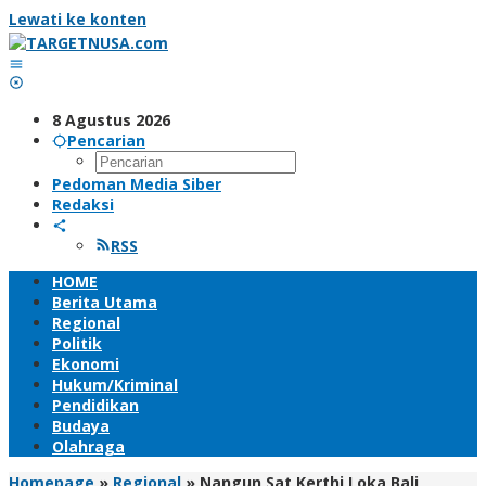
Lewati ke konten
8 Agustus 2026
Pencarian
Pedoman Media Siber
Redaksi
RSS
HOME
Berita Utama
Regional
Politik
Ekonomi
Hukum/Kriminal
Pendidikan
Budaya
Olahraga
Homepage
»
Regional
»
Nangun Sat Kerthi Loka Bali