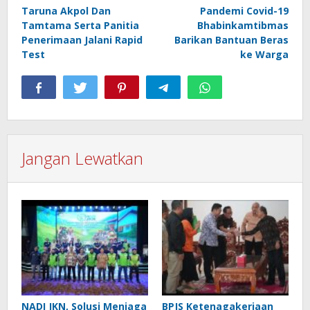
pos
Taruna Akpol Dan
Pandemi Covid-19
Tamtama Serta Panitia
Bhabinkamtibmas
Penerimaan Jalani Rapid
Barikan Bantuan Beras
Test
ke Warga
Jangan Lewatkan
NADI JKN, Solusi Menjaga
BPJS Ketenagakerjaan