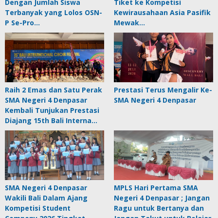
Dengan Jumlah Siswa
Tiket ke Kompetisi
Terbanyak yang Lolos OSN-
Kewirausahaan Asia Pasifik
P Se-Pro…
Mewak…
Raih 2 Emas dan Satu Perak
Prestasi Terus Mengalir Ke-
SMA Negeri 4 Denpasar
SMA Negeri 4 Denpasar
Kembali Tunjukan Prestasi
Diajang 15th Bali Interna…
SMA Negeri 4 Denpasar
MPLS Hari Pertama SMA
Wakili Bali Dalam Ajang
Negeri 4 Denpasar ; Jangan
Kompetisi Student
Ragu untuk Bertanya dan