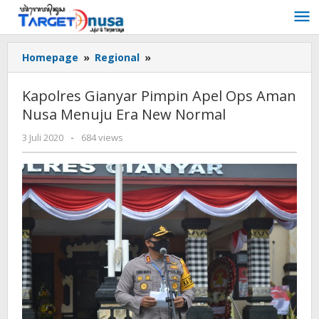
Lewati
ke
konten
Kapolres
Homepage
»
Regional
»
Gianyar
Pimpin
Kapolres Gianyar Pimpin Apel Ops Aman
Apel
Nusa Menuju Era New Normal
Ops
Aman
oleh
3 Juli 2020
-
684 views
Nusa
targetnusa
Menuju
Era
New
Normal