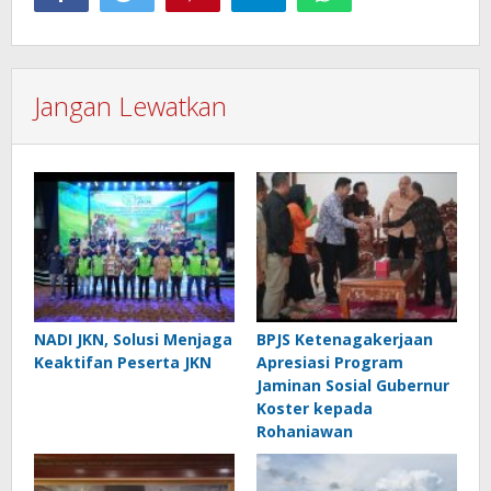
Jangan Lewatkan
NADI JKN, Solusi Menjaga
BPJS Ketenagakerjaan
Keaktifan Peserta JKN
Apresiasi Program
Jaminan Sosial Gubernur
Koster kepada
Rohaniawan