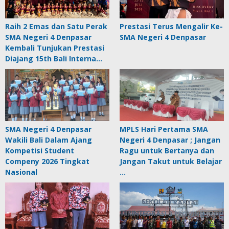
Raih 2 Emas dan Satu Perak
Prestasi Terus Mengalir Ke-
SMA Negeri 4 Denpasar
SMA Negeri 4 Denpasar
Kembali Tunjukan Prestasi
Diajang 15th Bali Interna…
SMA Negeri 4 Denpasar
MPLS Hari Pertama SMA
Wakili Bali Dalam Ajang
Negeri 4 Denpasar ; Jangan
Kompetisi Student
Ragu untuk Bertanya dan
Compeny 2026 Tingkat
Jangan Takut untuk Belajar
Nasional
…