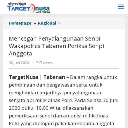
Lewati
ke
konten
Mencegah
Homepage
»
Regional
»
Penyalahgunaan
Senpi
Mencegah Penyalahgunaan Senpi
Wakapolres
Wakapolres Tabanan Periksa Senpi
Tabanan
Anggota
Periksa
Senpi
oleh
30 Juni 2020
-
717 views
Anggota
targetnusa
TargetNusa | Tabanan –
Dalam rangka untuk
pembinaan dan pengawasan serta untuk
menghindari terjadinya penyalahgunaan
senjata api milik dinas Polri. Pada Selasa 30 Juni
2020 pukul 10.00 Wita, dilaksanakan
pemeriksaan senpi dan amunisi milik dinas
Polri yang dipinjam pakaikan kepada anggota