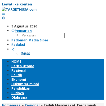
Lewati ke konten
9 Agustus 2026
Pencarian
Pedoman Media Siber
Redaksi
RSS
HOME
Berita Utama
Regional
Politik
Ekonomi
Hukum/Kriminal
Pendidikan
Budaya
Olahraga
Homepage
»
Regional
»
Peduli Masyarakat Terdampak