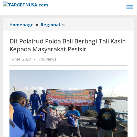
Lewati
ke
konten
Dit
Homepage
»
Regional
»
Polairud
Polda
Dit Polairud Polda Bali Berbagi Tali Kasih
Bali
Kepada Masyarakat Pesisir
Berbagi
Tali
oleh
16 Mei 2020
-
706 views
Kasih
targetnusa
Kepada
Masyarakat
Pesisir