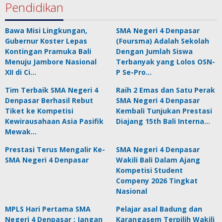
Pendidikan
Bawa Misi Lingkungan,
SMA Negeri 4 Denpasar
Gubernur Koster Lepas
(Foursma) Adalah Sekolah
Kontingan Pramuka Bali
Dengan Jumlah Siswa
Menuju Jambore Nasional
Terbanyak yang Lolos OSN-
XII di Ci…
P Se-Pro…
Tim Terbaik SMA Negeri 4
Raih 2 Emas dan Satu Perak
Denpasar Berhasil Rebut
SMA Negeri 4 Denpasar
Tiket ke Kompetisi
Kembali Tunjukan Prestasi
Kewirausahaan Asia Pasifik
Diajang 15th Bali Interna…
Mewak…
Prestasi Terus Mengalir Ke-
SMA Negeri 4 Denpasar
SMA Negeri 4 Denpasar
Wakili Bali Dalam Ajang
Kompetisi Student
Compeny 2026 Tingkat
Nasional
MPLS Hari Pertama SMA
Pelajar asal Badung dan
Negeri 4 Denpasar ; Jangan
Karangasem Terpilih Wakili