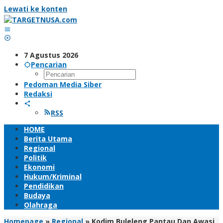
Lewati ke konten
7 Agustus 2026
Pencarian
Pedoman Media Siber
Redaksi
RSS
HOME
Berita Utama
Regional
Politik
Ekonomi
Hukum/Kriminal
Pendidikan
Budaya
Olahraga
Homepage
»
Regional
»
Kodim Buleleng Pantau Dan Awasi