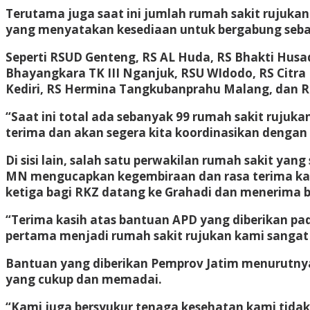
Terutama juga saat ini jumlah rumah sakit rujuka
yang menyatakan kesediaan untuk bergabung sebaga
Seperti RSUD Genteng, RS AL Huda, RS Bhakti Hus
Bhayangkara TK III Nganjuk, RSU WIdodo, RS Citra
Kediri, RS Hermina Tangkubanprahu Malang, dan RS
“Saat ini total ada sebanyak 99 rumah sakit rujuk
terima dan akan segera kita koordinasikan dengan
Di sisi lain, salah satu perwakilan rumah sakit ya
MN mengucapkan kegembiraan dan rasa terima kasin
ketiga bagi RKZ datang ke Grahadi dan menerima b
“Terima kasih atas bantuan APD yang diberikan pad
pertama menjadi rumah sakit rujukan kami sangat t
Bantuan yang diberikan Pemprov Jatim menurutnya s
yang cukup dan memadai.
“Kami juga bersyukur tenaga kesehatan kami tidak