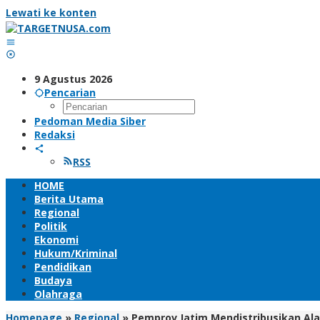
Lewati ke konten
9 Agustus 2026
Pencarian
Pedoman Media Siber
Redaksi
RSS
HOME
Berita Utama
Regional
Politik
Ekonomi
Hukum/Kriminal
Pendidikan
Budaya
Olahraga
Homepage
»
Regional
»
Pemprov Jatim Mendistribusikan Al