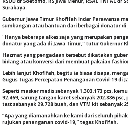
RSUD dr Soetomo, RS Jiwa Menur, RSAL TNI AL dr So
Surabaya.
Gubernur Jawa Timur Khofifah Indar Parawansa men
sumbangan atau bantuan dari berbagai donatur di
“Hanya beberapa alkes saja yang merupakan pengad
donatur yang ada di Jawa Timur,” tutur Gubernur K
Hazmat yang pengadaan tersebut dikatakan gubernu
bidang atau konversi dari membuat pakaian fashio
Lebih lanjut Khofifah, begitu ia biasa disapa, men
Gugus Tugas Percepatan Penanganan Covid-19 di J
Seperti masker medis sebanyak 1.303.173 pcs, kem
92.469, sarung tangan karet sebanyak 202.886 psc, p
test sebanyak 29.728 buah, dan VTM kit sebanyak 2
“Apa yang diamanahkan ke kami dari seluruh pihak
rujukan penanganan covid-19,” tegas Khofifah.