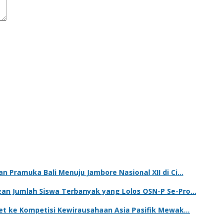
n Pramuka Bali Menuju Jambore Nasional XII di Ci…
gan Jumlah Siswa Terbanyak yang Lolos OSN-P Se-Pro…
ket ke Kompetisi Kewirausahaan Asia Pasifik Mewak…