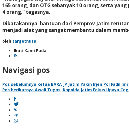
165 orang, dan OTG sebanyak 10 orang, serta yang 
4 orang,” tegasnya.
Dikatakannya, bantuan dari Pemprov Jatim terutama
menjadi alat yang sangat membantu dalam memberi
oleh
targetnusa
Ikuti Kami Pada
Navigasi pos
Pos sebelumnya
Ketua BARA JP Jatim Yakin Irjen Pol Fadil I
Pos berikutnya
Awali Tugas, Kapolda Jatim Fokus Upaya Ceg