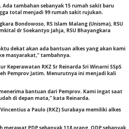
h. Ada tambahan sebanyak 15 rumah sakit baru
ga total menjadi 99 rumah sakit rujukan.
ngkara Bondowoso, RS Islam Malang (Unisma), RSU
mkital dr Soekantyo Jahja, RSU Bhayangkara
 waktu dekat akan ada bantuan alkes yang akan kami
n ke masyarakat,” tambahnya.
ktur Keperawatan RKZ Sr Reinarda Sri Winarni SSpS
eh Pemprov Jatim. Menurutnya ini menjadi kali
i menerima bantuan dari Pemprov. Kami ingat saat
udah di depan mata,” kata Reinarda.
Vincentius a Paulo (RKZ) Surabaya memiliki alkes
dah merawat PDP sebanyak 118 orang, ODP sebanyak