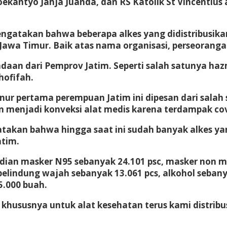
ekantyo Jahja Juanda, dan RS Katolik St Vincentius
gatakan bahwa beberapa alkes yang didistribusikan
 Jawa Timur. Baik atas nama organisasi, perseoran
aan dari Pemprov Jatim. Seperti salah satunya haz
hofifah.
r pertama perempuan Jatim ini dipesan dari salah s
n menjadi konveksi alat medis karena terdampak cov
gatakan bahwa hingga saat ini sudah banyak alkes ya
atim.
udian masker N95 sebanyak 24.101 psc, masker non m
elindung wajah sebanyak 13.061 pcs, alkohol sebanyak
5.000 buah.
 khususnya untuk alat kesehatan terus kami distrib