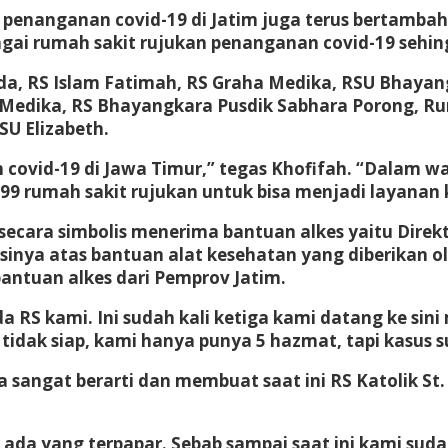
n penanganan covid-19 di Jatim juga terus bertamba
i rumah sakit rujukan penanganan covid-19 sehing
ada, RS Islam Fatimah, RS Graha Medika, RSU Bhaya
 Medika, RS Bhayangkara Pusdik Sabhara Porong, Ru
U Elizabeth.
an covid-19 di Jawa Timur,” tegas Khofifah. “Dalam
 99 rumah sakit rujukan untuk bisa menjadi layana
ng secara simbolis menerima bantuan alkes yaitu Dire
ya atas bantuan alat kesehatan yang diberikan ol
antuan alkes dari Pemprov Jatim.
a RS kami. Ini sudah kali ketiga kami datang ke sin
idak siap, kami hanya punya 5 hazmat, tapi kasus s
angat berarti dan membuat saat ini RS Katolik St. 
 ada yang terpapar. Sebab sampai saat ini kami su