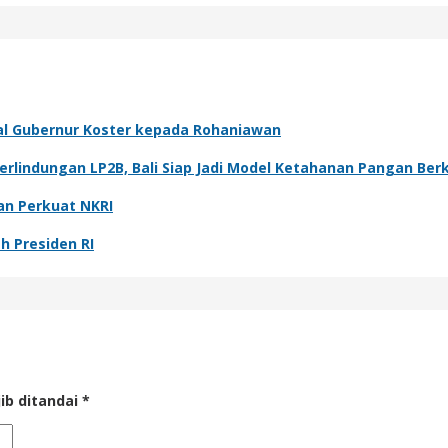
al Gubernur Koster kepada Rohaniawan
rlindungan LP2B, Bali Siap Jadi Model Ketahanan Pangan Ber
an Perkuat NKRI
h Presiden RI
ib ditandai
*