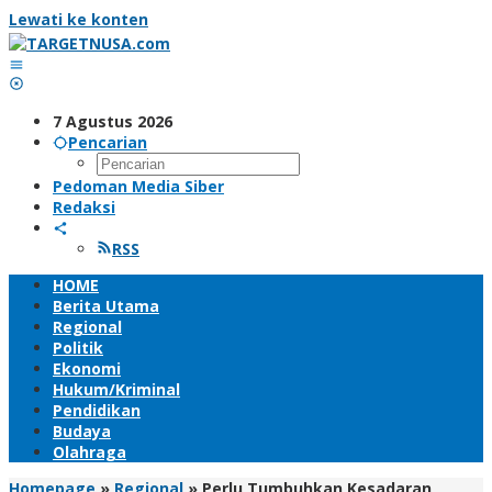
Lewati ke konten
7 Agustus 2026
Pencarian
Pedoman Media Siber
Redaksi
RSS
HOME
Berita Utama
Regional
Politik
Ekonomi
Hukum/Kriminal
Pendidikan
Budaya
Olahraga
Homepage
»
Regional
»
Perlu Tumbuhkan Kesadaran