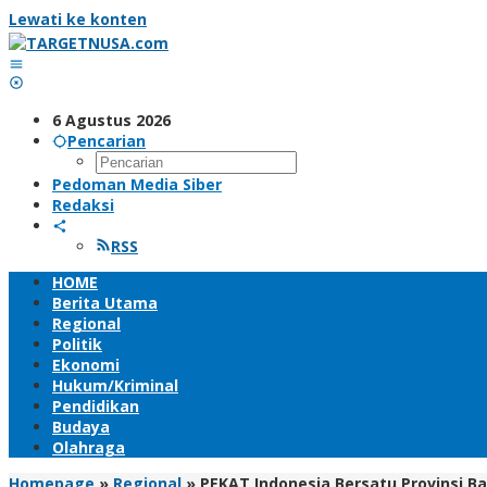
Lewati ke konten
6 Agustus 2026
Pencarian
Pedoman Media Siber
Redaksi
RSS
HOME
Berita Utama
Regional
Politik
Ekonomi
Hukum/Kriminal
Pendidikan
Budaya
Olahraga
Homepage
»
Regional
»
PEKAT Indonesia Bersatu Provinsi B