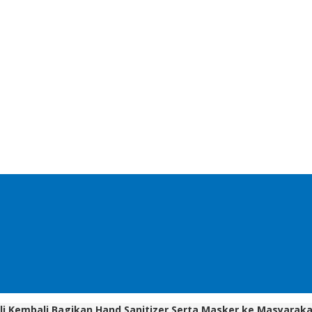
ali Kembali Bagikan Hand Sanitizer Serta Masker ke Masyarak