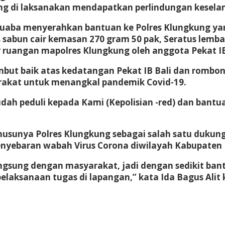
g di laksanakan mendapatkan perlindungan kesela
anuaba menyerahkan bantuan ke Polres Klungkung ya
abun cair kemasan 270 gram 50 pak, Seratus lembar m
r ruangan mapolres Klungkung oleh anggota Pekat IB
t baik atas kedatangan Pekat IB Bali dan rombon
rakat untuk menangkal pandemik Covid-19.
dah peduli kepada Kami (Kepolisian -red) dan bantu
khusunya Polres Klungkung sebagai salah satu dukung
nyebaran wabah Virus Corona diwilayah Kabupaten
ngsung dengan masyarakat, jadi dengan sedikit ban
pelaksanaan tugas di lapangan,” kata Ida Bagus Al