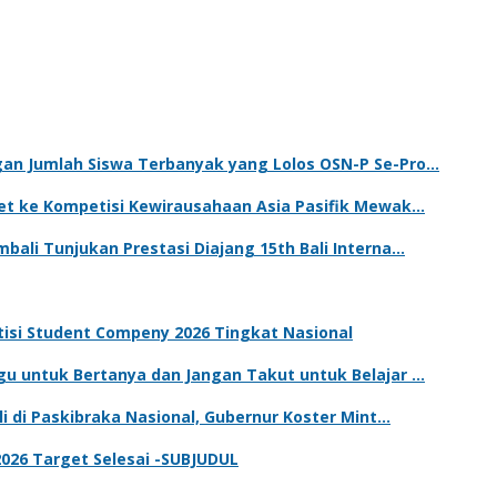
gan Jumlah Siswa Terbanyak yang Lolos OSN-P Se-Pro…
ket ke Kompetisi Kewirausahaan Asia Pasifik Mewak…
bali Tunjukan Prestasi Diajang 15th Bali Interna…
tisi Student Compeny 2026 Tingkat Nasional
gu untuk Bertanya dan Jangan Takut untuk Belajar …
li di Paskibraka Nasional, Gubernur Koster Mint…
 2026 Target Selesai -SUBJUDUL