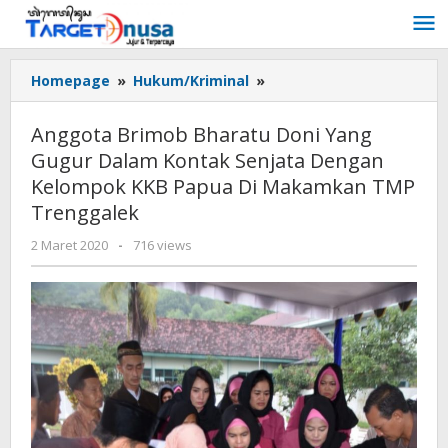
Lewati
ke
konten
Anggota
Homepage
»
Hukum/Kriminal
»
Brimob
Bharatu
Anggota Brimob Bharatu Doni Yang
Doni
Gugur Dalam Kontak Senjata Dengan
Yang
Kelompok KKB Papua Di Makamkan TMP
Gugur
Dalam
Trenggalek
Kontak
oleh
2 Maret 2020
-
716 views
Senjata
targetnusa
Dengan
Kelompok
KKB
Papua
Di
Makamkan
TMP
Trenggalek