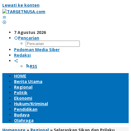
Lewati ke konten
7 Agustus 2026
Pencarian
Pedoman Media Siber
Redaksi
RSS
HOME
Berita Utama
Regional
Politik
Ekonomi
Hukum/Kriminal
Pendidikan
Budaya
Olahraga
Homepage
»
Regional
»
Selaraskan Sikap dan Prilaku,