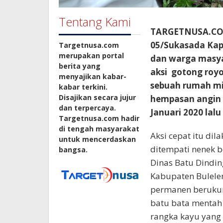
Tentang Kami
TARGETNUSA.COM,
05/Sukasada Kap
Targetnusa.com
merupakan portal
dan warga masy
berita yang
aksi gotong royo
menyajikan kabar-
sebuah rumah mil
kabar terkini.
Disajikan secara jujur
hempasan angin 
dan terpercaya.
Januari 2020 lalu
Targetnusa.com hadir
di tengah masyarakat
Aksi cepat itu di
untuk mencerdaskan
ditempati nenek b
bangsa.
Dinas Batu Dindi
Kabupaten Bulel
permanen berukur
batu bata mentah
rangka kayu yang 