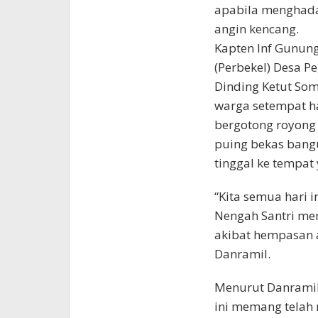
apabila menghada
angin kencang.
Kapten Inf Gunun
(Perbekel) Desa P
Dinding Ketut So
warga setempat h
bergotong royong
puing bekas bang
tinggal ke tempat 
“Kita semua hari
Nengah Santri me
akibat hempasan a
Danramil.
Menurut Danramil,
ini memang telah