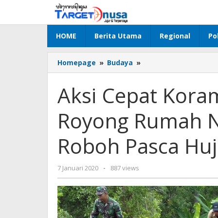
Lewati
ke
konten
HOME
Berita Utama
Regional
Pol
Aksi
Homepage
»
Budaya
»
Cepat
Koramil
Aksi Cepat Kora
Sukasada
Gotong
Royong Rumah N
Royong
Rumah
Nenek
Roboh Pasca Huj
Santri
yang
Roboh
oleh
7 Januari 2020
-
887 views
Pasca
targetnusa
Hujan
Angin