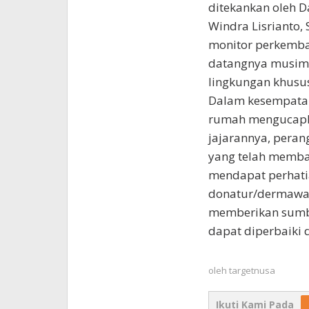
ditekankan oleh 
Windra Lisrianto, S
monitor perkemban
datangnya musim
lingkungan khusus
Dalam kesempatan 
rumah mengucapka
jajarannya, pera
yang telah memba
mendapat perhati
donatur/dermawan
memberikan sumb
dapat diperbaiki 
oleh
targetnusa
Ikuti Kami Pada