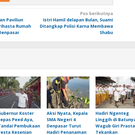
Pos berikutnya
an Paviliun
Istri Hamil delapan Bulan, Suami
Grihasta Rumah
Ditangkap Polisi Karna Membawa
Denpasar
Shabu
Gubernur Koster
Aksi Nyata, Kepala
Hadiri Ngenteg
Lepas Peed Aya,
SMA Negeri 4
Linggih di Batuny
Tandai Pembukaan
Denpasar Turut
Wagub Giri Prasta
Pesta Kesenian
Hadiri Penanaman
Tekankan