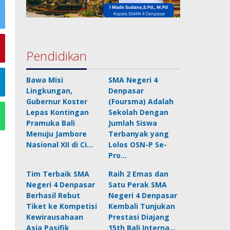
Pendidikan
Bawa Misi
SMA Negeri 4
Lingkungan,
Denpasar
Gubernur Koster
(Foursma) Adalah
Lepas Kontingan
Sekolah Dengan
Pramuka Bali
Jumlah Siswa
Menuju Jambore
Terbanyak yang
Nasional XII di Ci…
Lolos OSN-P Se-
Pro…
Tim Terbaik SMA
Raih 2 Emas dan
Negeri 4 Denpasar
Satu Perak SMA
Berhasil Rebut
Negeri 4 Denpasar
Tiket ke Kompetisi
Kembali Tunjukan
Kewirausahaan
Prestasi Diajang
Asia Pasifik
15th Bali Interna…