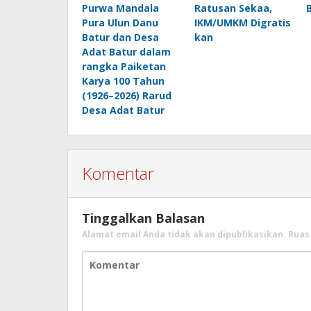
Purwa Mandala
Ratusan Sekaa,
B
Pura Ulun Danu
IKM/UMKM Digratis
Batur dan Desa
kan
Adat Batur dalam
rangka Paiketan
Karya 100 Tahun
(1926–2026) Rarud
Desa Adat Batur
Komentar
Tinggalkan Balasan
Alamat email Anda tidak akan dipublikasikan.
Ruas