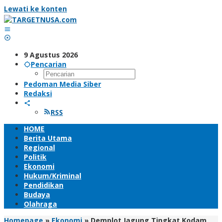
Lewati ke konten
9 Agustus 2026
Pencarian
Pedoman Media Siber
Redaksi
RSS
HOME
Berita Utama
Regional
Politik
Ekonomi
Hukum/Kriminal
Pendidikan
Budaya
Olahraga
Homepage
»
Ekonomi
»
Demplot Jagung Tingkat Kodam