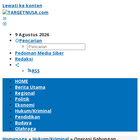
Lewati ke konten
9 Agustus 2026
Pencarian
Pedoman Media Siber
Redaksi
RSS
HOME
Berita Utama
Regional
Politik
Ekonomi
Hukum/Kriminal
Pendidikan
Budaya
Olahraga
Homepage
»
Hukum/Kriminal
»
Operasi Gabungan,