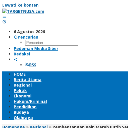
Lewati ke konten
6 Agustus 2026
Pencarian
Pedoman Media Siber
Redaksi
RSS
HOME
Berita Utama
Regional
Politik
Ekonomi
Hukum/Kriminal
Pendidikan
Budaya
Olahraga
Homepage
»
Regional
»
Pembentangan Kain Merah Putih Sepa