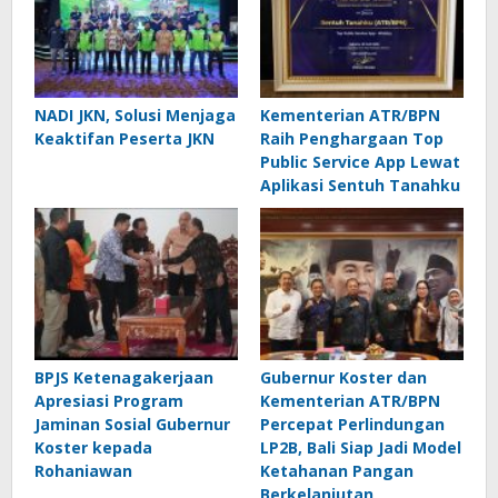
NADI JKN, Solusi Menjaga
Kementerian ATR/BPN
Keaktifan Peserta JKN
Raih Penghargaan Top
Public Service App Lewat
Aplikasi Sentuh Tanahku
BPJS Ketenagakerjaan
Gubernur Koster dan
Apresiasi Program
Kementerian ATR/BPN
Jaminan Sosial Gubernur
Percepat Perlindungan
Koster kepada
LP2B, Bali Siap Jadi Model
Rohaniawan
Ketahanan Pangan
Berkelanjutan