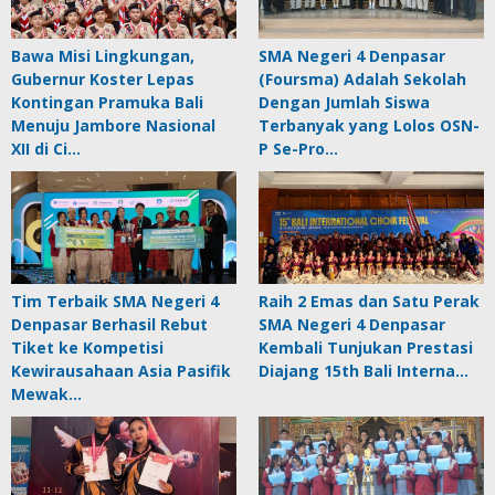
Bawa Misi Lingkungan,
SMA Negeri 4 Denpasar
Gubernur Koster Lepas
(Foursma) Adalah Sekolah
Kontingan Pramuka Bali
Dengan Jumlah Siswa
Menuju Jambore Nasional
Terbanyak yang Lolos OSN-
XII di Ci…
P Se-Pro…
Tim Terbaik SMA Negeri 4
Raih 2 Emas dan Satu Perak
Denpasar Berhasil Rebut
SMA Negeri 4 Denpasar
Tiket ke Kompetisi
Kembali Tunjukan Prestasi
Kewirausahaan Asia Pasifik
Diajang 15th Bali Interna…
Mewak…