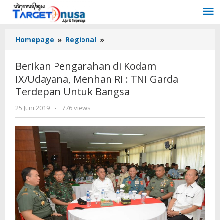
Lewati
ke
konten
Berikan
Homepage
»
Regional
»
Pengarahan
di
Berikan Pengarahan di Kodam
Kodam
IX/Udayana, Menhan RI : TNI Garda
IX/Udayana,
Terdepan Untuk Bangsa
Menhan
RI
oleh
25 Juni 2019
-
776 views
:
targetnusa
TNI
Garda
Terdepan
Untuk
Bangsa