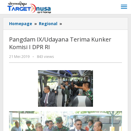
Lewati
ke
konten
Pangdam
Homepage
»
Regional
»
IX/Udayana
Terima
Pangdam IX/Udayana Terima Kunker
Kunker
Komisi I DPR RI
Komisi
I
oleh
21 Mei 2019
-
843 views
DPR
targetnusa
RI