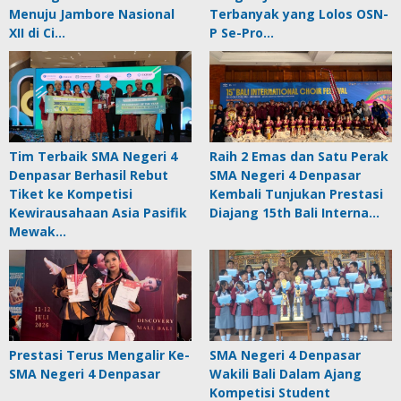
Menuju Jambore Nasional
Terbanyak yang Lolos OSN-
XII di Ci…
P Se-Pro…
Tim Terbaik SMA Negeri 4
Raih 2 Emas dan Satu Perak
Denpasar Berhasil Rebut
SMA Negeri 4 Denpasar
Tiket ke Kompetisi
Kembali Tunjukan Prestasi
Kewirausahaan Asia Pasifik
Diajang 15th Bali Interna…
Mewak…
Prestasi Terus Mengalir Ke-
SMA Negeri 4 Denpasar
SMA Negeri 4 Denpasar
Wakili Bali Dalam Ajang
Kompetisi Student