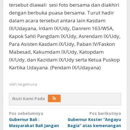
tersebut diawali sesi foto bersama dan diakhiri
dengan berbuka puasa bersama. Turut hadir
dalam acara tersebut antara lain Kasdam
IX/Udayana, Irdam IX/Udy, Danrem 163/WSA,
Kapok Sahli Pangdam IX/Udy, Asrendam IX/Udy,
Para Asisten Kasdam IX/Udy, Paban IV/Faskon
Mabesad, Kakumdam IX/Udy, Katopdam
IX/Udy, dan Kazidam IX/Udy serta Ketua Puskop
Kartika Udayana. (Pendam IX/Udayana)
oleh
targetnusa
Ikuti Kami Pada
Navigasi
Pos sebelumnya
Pos berikutnya
Gubernur Bali :
Gubernur Koster “Angayu
pos
Masyarakat Bali Jangan
Bagia” atas kemenangan